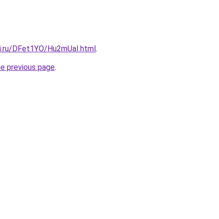
tki.ru/DFet1YO/Hu2mUaI.html
.
he previous page
.