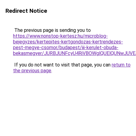
Redirect Notice
The previous page is sending you to
https://www.nonstop-kertesz.hu/microblog-
bejegyzes/kertepites-kertgondozas-kertrendezes-
pest-megye-csomor/budapest/iii-kerulet-obuda-
bekasmegyer/JURBJUNFcyU4RiVBOWglQUElQUNwJUVE
If you do not want to visit that page, you can
return to
the previous page
.