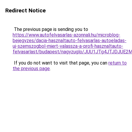
Redirect Notice
The previous page is sending you to
https://www.autofelvasarlas-azonnali.hu/microblog-
bejegyzes/dacia-hasznaltauto-felvasarlas-autoeladas-
uj-szemszogbol-miert-valassza-a-profi-hasznaltauto-
felvasarlast/budapest/nagyzuglo/JUU1JTg4JTJDJ
If you do not want to visit that page, you can
return to
the previous page
.