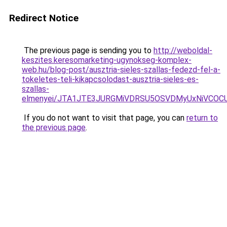
Redirect Notice
The previous page is sending you to
http://weboldal-
keszites.keresomarketing-ugynokseg-komplex-
web.hu/blog-post/ausztria-sieles-szallas-fedezd-fel-a-
tokeletes-teli-kikapcsolodast-ausztria-sieles-es-
szallas-
elmenyei/JTA1JTE3JURGMiVDRSU5OSVDMyUxNiVCO
If you do not want to visit that page, you can
return to
the previous page
.