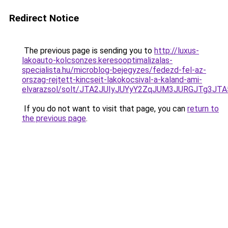
Redirect Notice
The previous page is sending you to
http://luxus-
lakoauto-kolcsonzes.keresooptimalizalas-
specialista.hu/microblog-bejegyzes/fedezd-fel-az-
orszag-rejtett-kincseit-lakokocsival-a-kaland-ami-
elvarazsol/solt/JTA2JUIyJUYyY2ZqJUM3JURGJTg3
If you do not want to visit that page, you can
return to
the previous page
.