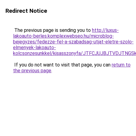
Redirect Notice
The previous page is sending you to
http://luxus-
lakoauto-berles.komplexwebseo.hu/microblog-
bejegyzes/fedezze-fel-a-szabadsag-utjat-eletre-szolo-
elmenyek-lakoauto-
kolcsonzesunkkel/kisasszonyfa/JTFCJUJBJTVDJTNGS
If you do not want to visit that page, you can
return to
the previous page
.