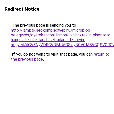
Redirect Notice
The previous page is sending you to
http://lampak.seokomplexweb.hu/microblog-
bejegyzes/gyerekszobai-lampak-valasztek-a-pihenteto-
hangulat-kialakitasahoz/budapest/corvin-
negyed/dCVENyVDRCVDMiU5OSUyNCVCMSVCQSVGRCV
If you do not want to visit that page, you can
return to
the previous page
.