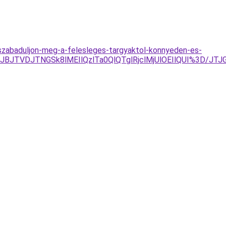
es-szabaduljon-meg-a-felesleges-targyaktol-konnyeden-es-
UJBJTVDJTNGSk8lMEIlQzlTa0QlQTglRjclMjUlOEIlQUI%3D