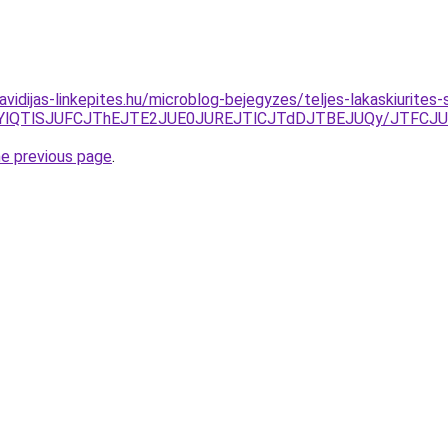
.havidijas-linkepites.hu/microblog-bejegyzes/teljes-lakaskiurit
LjYlQTlSJUFCJThEJTE2JUE0JUREJTlCJTdDJTBEJUQy/JTFCJ
he previous page
.