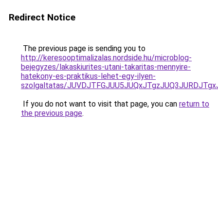
Redirect Notice
The previous page is sending you to
http://keresooptimalizalas.nordside.hu/microblog-
bejegyzes/lakaskiurites-utani-takaritas-mennyire-
hatekony-es-praktikus-lehet-egy-ilyen-
szolgaltatas/JUVDJTFGJUU5JUQxJTgzJUQ3JURDJT
If you do not want to visit that page, you can
return to
the previous page
.