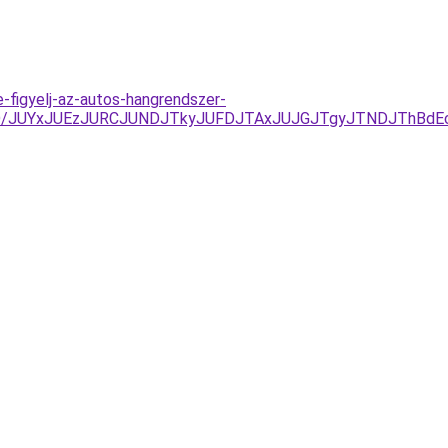
-figyelj-az-autos-hangrendszer-
Y%3D/JUYxJUEzJURCJUNDJTkyJUFDJTAxJUJGJTgyJTNDJThB