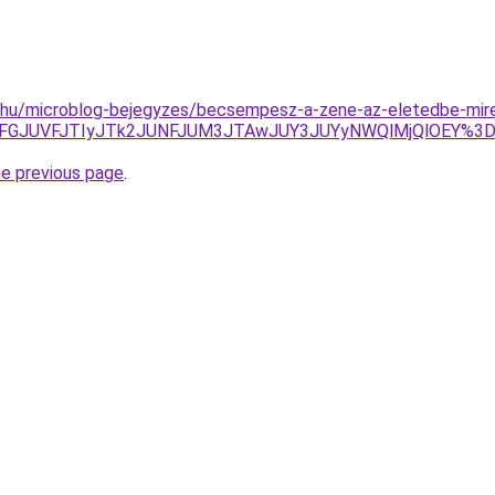
c.hu/microblog-bejegyzes/becsempesz-a-zene-az-eletedbe-mire
JTBEJUFGJUVFJTIyJTk2JUNFJUM3JTAwJUY3JUYyNWQlMjQlOE
he previous page
.